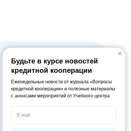
О Лиге
Будьте в курсе новостей
Движение кредитной кооперации
кредитной кооперации
Новости
Мероприятия
Еженедельные новости от журнала «Вопросы
кредитной кооперации» и полезные материалы
Всероссийские конкурсы
с анонсами мероприятий от Учебного центра
Фонд развития кредитной кооперации
Финансовая грамотность
E-mail