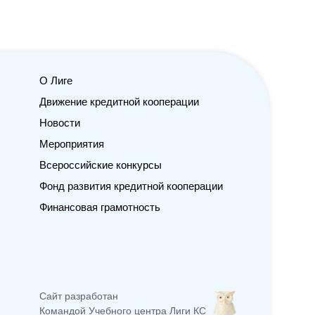
О Лиге
Будьте в курсе новостей
Движение кредитной кооперации
кредитной кооперации
Новости
Мероприятия
Еженедельные новости от журнала «Вопросы
кредитной кооперации» и полезные материалы
Всероссийские конкурсы
с анонсами мероприятий от Учебного центра
Фонд развития кредитной кооперации
Финансовая грамотность
E-mail
Подписаться
Сайт разработан
Командой Учебного центра Лиги КС