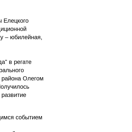
ы Елецкого
диционной
ду – юбилейная,
а" в регате
рального
й района Олегом
Получилось
 развитие
щимся событием