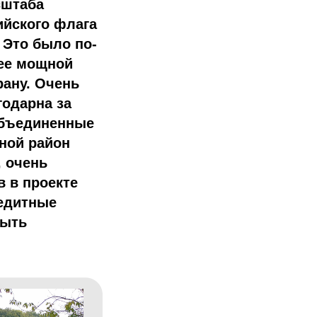
сштаба
ийского флага
 Это было по-
ее мощной
рану. Очень
годарна за
объединенные
ной район
, очень
в в проекте
редитные
быть