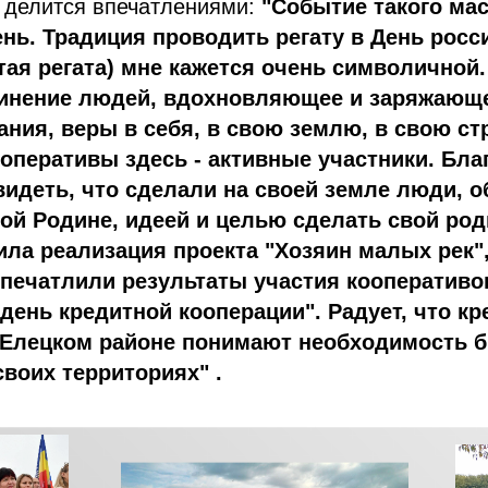
 делится впечатлениями:
"Событие такого ма
нь. Традиция проводить регату в День росс
ятая регата) мне кажется очень символичной.
инение людей, вдохновляющее и заряжающ
ания, веры в себя, в свою землю, в свою ст
ооперативы здесь - активные участники. Бла
видеть, что сделали на своей земле люди, 
ой Родине, идеей и целью сделать свой род
ла реализация проекта "Хозяин малых рек"
печатлили результаты участия кооперативо
день кредитной кооперации". Радует, что к
 Елецком районе понимают необходимость 
воих территориях" .