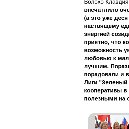
Волохо Клавдия
впечатлило оче
(а это уже дес
настоящему ед
энергией созид
приятно, что к
возможность у
любовью к мал
лучшим. Порази
порадовали и в
Лиги "Зеленый 
кооперативы в
полезными на с