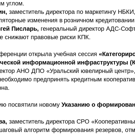
м углом.
н,
заместитель директора по маркетингу НБКИ,
ляторные изменения в розничном кредитовании
гей Писларь,
генеральный директор АДС-Софт
е снижают правовые риски КПК.
нференции открыла учебная сессия
«Категорир
ической информационной инфраструктуры (
ректор АНО ДПО «Уральский ювелирный центр»,
 необходимо предпринять кредитным кооператив
она.
ию посвятили новому
Указанию о формирован
ва,
заместитель директора СРО «Кооперативны
аговый алгоритм формирования резервов, отме