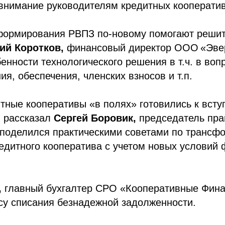
внимание руководителям кредитных кооператив
 формирования РВПЗ по-новому помогают реши
ий Коротков,
финансовый директор ООО «Эве
енности технологического решения в т.ч. в воп
я, обеспечения, членских взносов и т.п.
итные кооперативы «в полях» готовились к вст
, рассказал
Сергей Боровик,
председатель пр
 поделился практическими советами по трансф
едитного кооператива с учетом новых условий
,
главный бухгалтер СРО «Кооперативные Фина
су списания безнадежной задолженности.