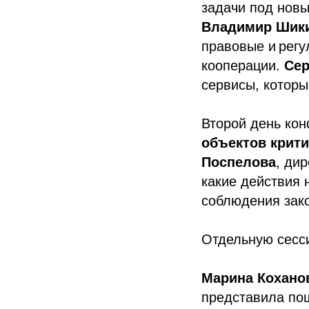
задачи под новы
Владимир Шики
правовые и регу
кооперации.
Сер
сервисы, которы
Второй день ко
объектов крит
Поспелова
, ди
какие действия
соблюдения зак
Отдельную сесс
Марина Кохано
представила пош