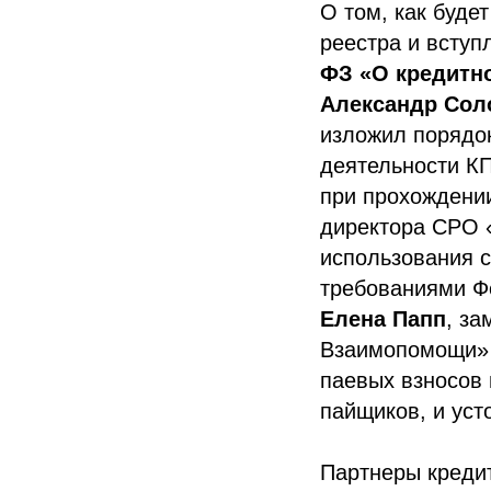
О том, как буде
реестра и вступ
ФЗ «О кредитно
Александр Сол
изложил порядо
деятельности КП
при прохождени
директора СРО 
использования с
требованиями Ф
Елена Папп
, за
Взаимопомощи» (
паевых взносов 
пайщиков, и уст
Партнеры кредит