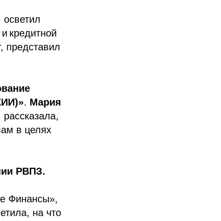
 осветил
 и кредитной
, представил
ование
КИИ)»
.
Мария
 рассказала,
ам в целях
ии РВПЗ.
е Финансы»,
тила, на что