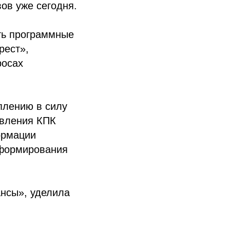
ов уже сегодня.
ть программные
рест»,
росах
уплению в силу
авления КПК
ормации
 формирования
нсы», уделила