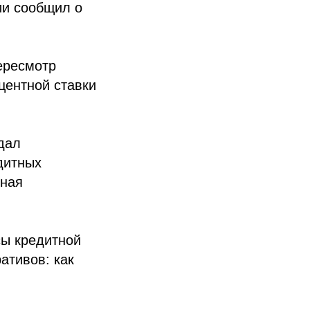
ии сообщил о
ересмотр
центной ставки
 дал
дитных
рная
сы кредитной
ативов: как