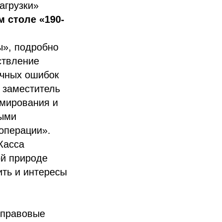
агрузки»
м столе «190-
», подробно
ствление
ичных ошибок
,
заместитель
мирования и
выми
операции».
Касса
ой природе
ить и интересы
 правовые