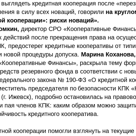
т выглядеть кредитная кооперация после «перез
ления в силу всех новаций, говорили
на кругло
й кооперации»: риски новаций».
омкин,
директор СРО «Кооперативные Финансы
к действий после прекращения права на осуще
К, предостерег кредитные кооперативы от тип
и новой процедуры допуска.
Марина Коханова
«Кооперативные Финансы», раскрыла тему фор
редств резервного фонда в соответствии с но
едерального закона № 190-ФЗ «О кредитной ко
меститель председателя по безопасности КПК «
г. Ижевск), подробно остановилась на правов
и пая членов КПК: каким образом можно защит
ойчивость кредитного кооператива.
ной кооперации помогли взглянуть на текущие