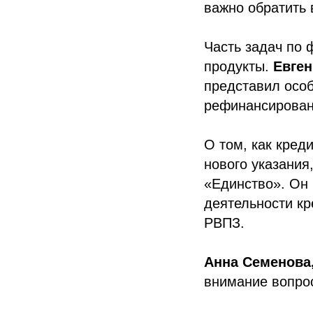
важно обратить 
Часть задач по
продукты.
Евген
представил особ
рефинансировани
О том, как кред
нового указания
«Единство». Он
деятельности кр
РВПЗ.
Анна Семенова
внимание вопро