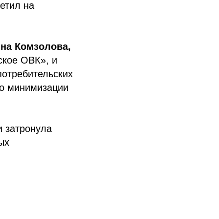
етил на
на Комзолова,
ское ОВК», и
потребительских
по минимизации
и затронула
ых