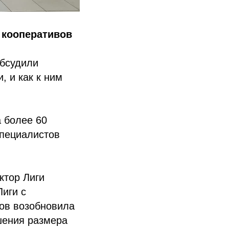
 кооперативов
обсудили
 и как к ним
 более 60
специалистов
ктор Лиги
иги с
зов возобновила
шения размера