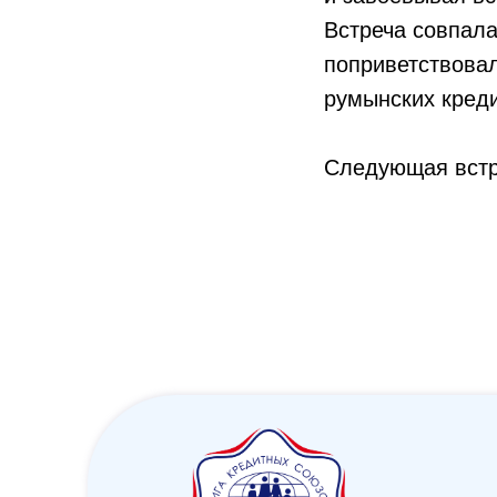
Встреча совпал
поприветствовал
румынских кред
Следующая встр