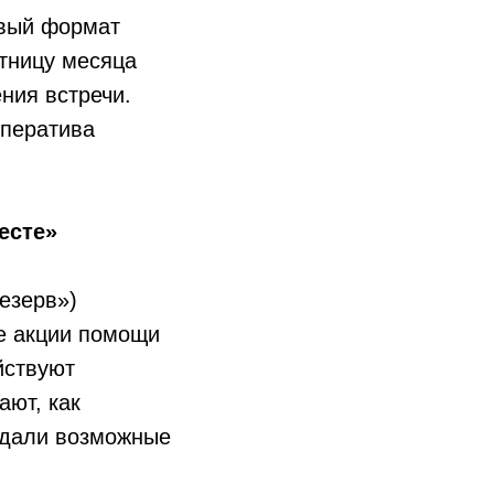
овый формат
тницу месяца
ния встречи.
оператива
есте»
езерв»)
ые акции помощи
йствуют
ают, как
уждали возможные