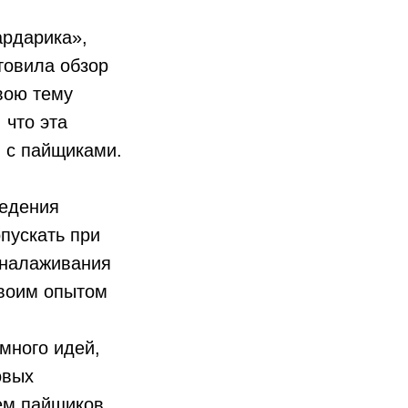
ардарика»,
товила обзор
вою тему
 что эта
ы с пайщиками.
ведения
пускать при
 налаживания
своим опытом
много идей,
овых
ем пайщиков.