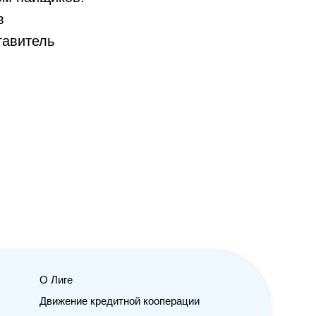
в
тавитель
О Лиге
Будьте в курсе новостей
Движение кредитной кооперации