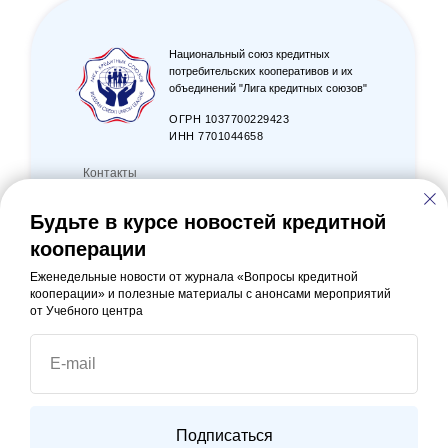
Национальный союз кредитных
потребительских кооперативов и их
объединений "Лига кредитных союзов"
ОГРН 1037700229423
ИНН 7701044658
Контакты
info@ligaks.ru
Будьте в курсе новостей кредитной
+7 (495) 637-82-51
кооперации
Еженедельные новости от журнала «Вопросы кредитной
105318, г. Москва, ул. Ибрагимова, 31/47, офис
кооперации» и полезные материалы с анонсами мероприятий
512
от Учебного центра
Вступить в Лигу
E-mail
Политика в отношении обработки персональных данных
Согласие на обработку персональных данных
Подписаться