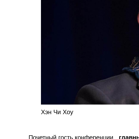
Хэн Чи Хоу
Почетный гость конференции,
главны