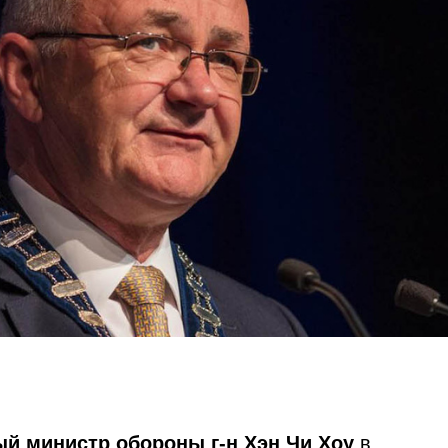
й министр обороны г-н Хэн Чи Хоу
в