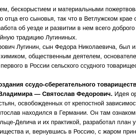
ием, бескорыстием и материальными пожертво
 отца его сыновья, так что в Ветлужском крае
забота об уезде и развитии в нем всего доброго
ейную традицию Лугининых.
ович Лугинин, сын Федора Николаевича, был 
-химиком, общественным деятелем, основателе
первого в России сельского ссудного товарище
оздания ссудо-сберегательного товарищест
Владимира — Святослав Федорович.
Идея о
стьян, освобожденных от крепостной зависимос
вятослав находился в Германии. Он там ознако
ьце-Делича и их практикой, разработал план у
ищества и, вернувшись в Россию, с жаром прин