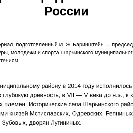
России
риал, подготовленный И. Э. Баринштейн — председ
уры, молодежи и спорта Шарьинского муниципальног
чтениям.
иципальному району в 2014 году исполнилось 8
 глубокую древность, в VII — V века до н.э., к 
 племен. Исторические села Шарьинского райо
ми князей Мстиславских, Одоевских, Репниных
 Зубовых, дворян Лугининых.