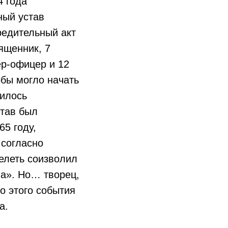
4 года
ный устав
редительный акт
ященник, 7
ер-офицер и 12
обы могло начать
билось
став был
65 году,
 согласно
елеть соизволил
а». Но… творец,
о этого события
а.