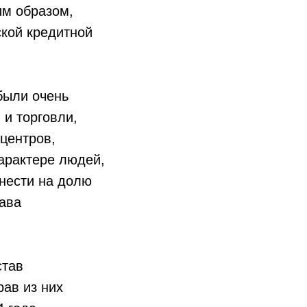
им образом,
ской кредитной
были очень
 и торговли,
центров,
арактере людей,
тнести на долю
ава
став
рав из них