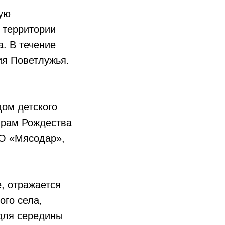
ную
 территории
а. В течение
ия Поветлужья.
дом детского
 храм Рождества
ОО «Мясодар»,
е, отражается
ого села,
 для середины