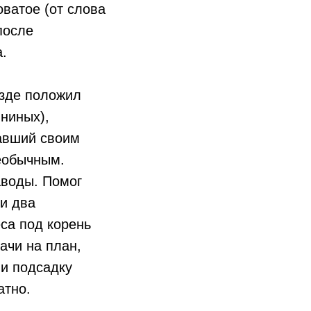
ватое (от слова
после
.
езде положил
ниных),
давший своим
еобычным.
аводы. Помог
и два
са под корень
ачи на план,
 и подсадку
атно.