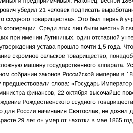
умных и предприимчивых. Наконец, весной 186
рович убедил 21 человек подписать выработан
о ссудного товарищества». Это был первый уч
 кооперации. Среди этих лиц были местный св
их при имении Лугининых, один отставной унт
 утверждения устава прошло почти 1,5 года. Чт
ание скромное сельское товарищество, понадо
сложную машину государственного аппарата. У
ном собрании законов Российской империи в 18
у предшествовали слова: «Государь Император
министра финансов, 22 октября высочайше пов
рждение Рождественского ссудного товариществ
о для России начинания Святослав, не дожил д
расте 29 лет он умер от чахотки в мае 1865 год