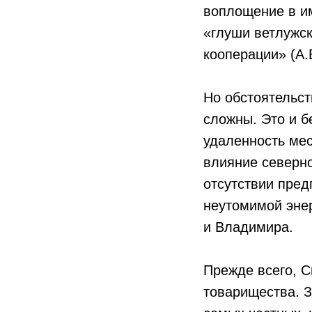
воплощение в им
«глуши ветлужск
кооперации» (А.
Но обстоятельст
сложны. Это и б
удаленность мес
влияние северно
отсутствии пред
неутомимой эне
и Владимира.
Прежде всего, 
товарищества. З