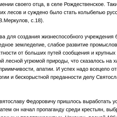
ении своего отца, в селе Рождественское. Так
их лесов и суждено было стать колыбелью рус
В.Меркулов, с.18).
ва для создания жизнеспособного учреждения 
едное земледелие, слабое развитие промыслов
тности от больших путей сообщения и крупных 
й лесной угрюмой природы, что сказалось на х
приимчивости, апатии. И успех надо всецело о
ргии и бескорыстной преданности делу Святосл
Святославу Федоровичу пришлось выработать у
атем он начал пропаганду среди крестьян, выб