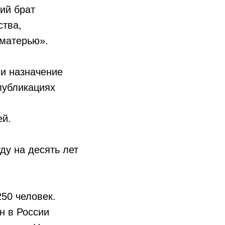
ий брат
ства,
 матерью».
 и назначение
публикациях
ей.
ду на десять лет
50 человек.
н в России