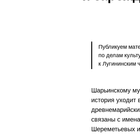
Публикуем мате
по делам культ
к Лугининским 
Шарьинскому мун
история уходит в
древнемарийских
связаны с имена
Шереметьевых и