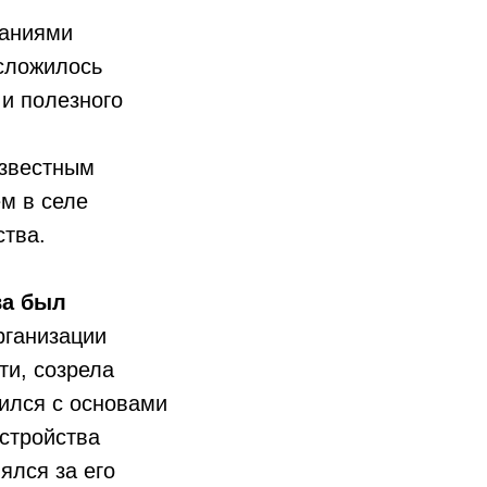
ваниями
 сложилось
 и полезного
известным
м в селе
ства.
ва был
рганизации
ти, созрела
мился с основами
стройства
ялся за его