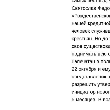
самых честных, 
Святослав Федо
«Рождественског
нашей кредитной
человек служивш
крестьян. Но до
свое существов
поднимать всю 
напечатан в пол
22 октября и ем
представлению 
разрешить утве
инициатор новог
5 месяцев. В воз