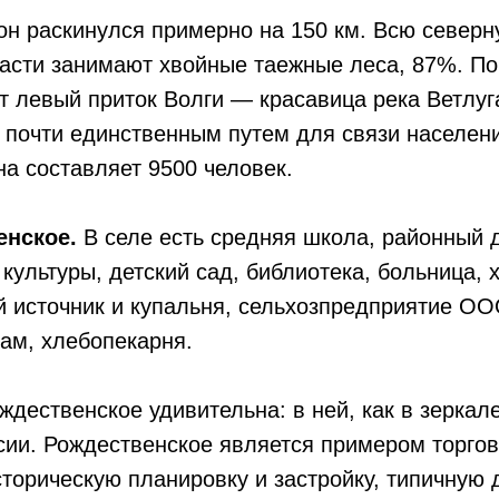
он раскинулся примерно на 150 км. Всю север
асти занимают хвойные таежные леса, 87%. По
т левый приток Волги — красавица река Ветлуг
 почти единственным путем для связи населен
а составляет 9500 человек.
енское.
В селе есть средняя школа, районный 
 культуры, детский сад, библиотека, больница,
й источник и купальня, сельхозпредприятие О
ам, хлебопекарня.
ждественское удивительна: в ней, как в зеркал
сии. Рождественское является примером торгов
торическую планировку и застройку, типичную