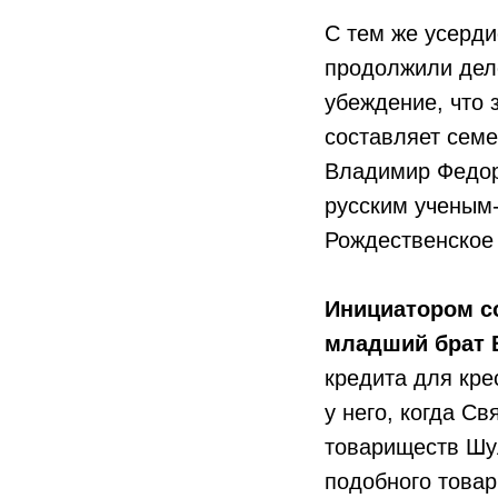
С тем же усерд
продолжили дело
убеждение, что 
составляет сем
Владимир Федор
русским ученым
Рождественское 
Инициатором с
младший брат 
кредита для кре
у него, когда С
товариществ Шул
подобного товар