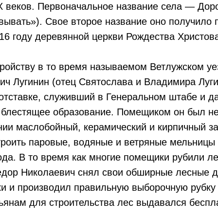
 веков. Первоначальное название села — Доро
вывать»). Свое второе название оно получило 
16 году деревянной церкви Рождества Христова
тройству в то время называемом Ветлужском у
ч Лугинин (отец Святослава и Владимира Луги
 отставке, служивший в Генеральном штабе и 
 блестящее образование. Помещиком он был н
нии маслобойный, керамический и кирпичный з
роить паровые, водяные и ветряные мельницы 
да. В то время как многие помещики рубили ле
едор Николаевич снял свои обширные лесные д
ки и производил правильную выборочную рубку
ьянам для строительства лес выдавался беспл