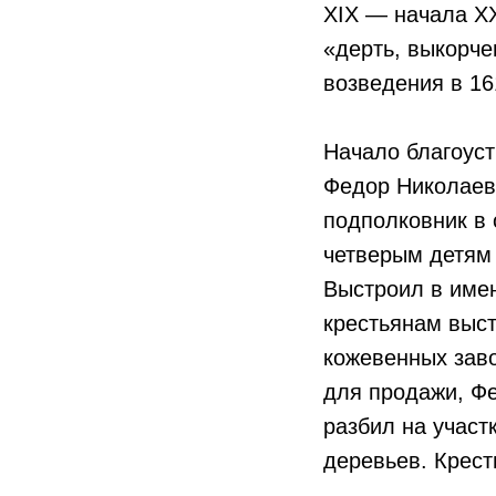
XIX — начала XX
«дерть, выкорче
возведения в 16
Начало благоус
Федор Николаеви
подполковник в
четверым детям
Выстроил в име
крестьянам выст
кожевенных заво
для продажи, Ф
разбил на участ
деревьев. Крест