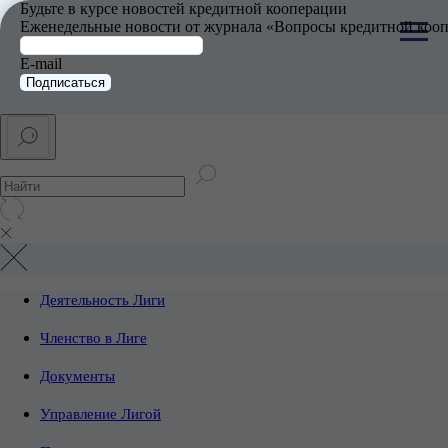
Будьте в курсе новостей кредитной кооперации
Еженедельные новости от журнала «Вопросы кредитной кооп
E-mail
Подписаться
Деятельность Лиги
Членство в Лиге
Документы
Управление Лигой